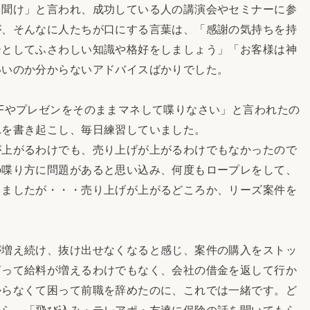
聞け」と言われ、成功している人の講演会やセミナーに参
が、そんなに人たちが口にする言葉は、「感謝の気持ちを持
ーとしてふさわしい知識や格好をしましょう」「お客様は神
いいのか分からないアドバイスばかりでした。
Fやプレゼンをそのままマネして喋りなさい」と言われたの
れを書き起こし、毎日練習していました。
上がるわけでも、売り上げが上がるわけでもなかったので
の喋り方に問題があると思い込み、何度もロープレをして、
しましたが・・・売り上げが上がるどころか、リーズ案件を
増え続け、抜け出せなくなると感じ、案件の購入をストッ
言って給料が増えるわけでもなく、会社の借金を返して行か
からなくて困って前職を辞めたのに、これでは一緒です。ど
たら、「飛び込み・テレアポ・友達に保険の話を聞いてもら