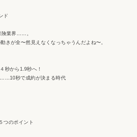
ンド
保険業界……。
動きが全〜然見えなくなっちゃうんだよね〜。
４秒から1.9秒へ！
……10秒で成約が決まる時代
の５つのポイント