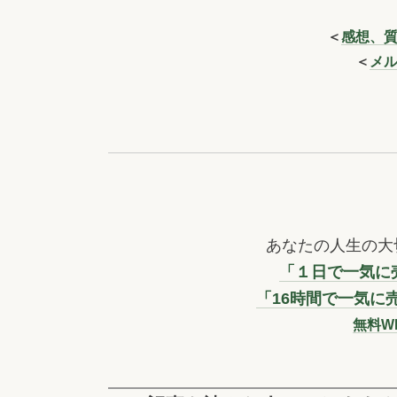
＜
感想、
＜
メ
あなたの人生の大
「１日で一気に売
「16時間で一気に
無料W