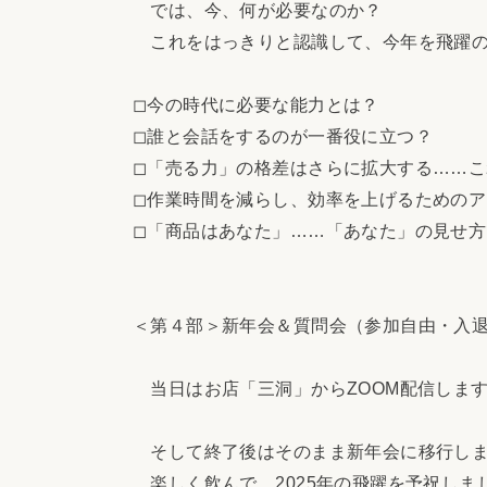
では、今、何が必要なのか？
これをはっきりと認識して、今年を飛躍の
◻︎今の時代に必要な能力とは？
◻︎誰と会話をするのが一番役に立つ？
◻︎「売る力」の格差はさらに拡大する……
◻︎作業時間を減らし、効率を上げるための
◻︎「商品はあなた」……「あなた」の見せ
＜第４部＞新年会＆質問会（参加自由・入
当日はお店「三洞」からZOOM配信しま
そして終了後はそのまま新年会に移行しま
楽しく飲んで、2025年の飛躍を予祝しま