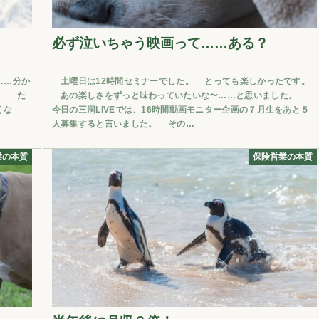
必ず泣いちゃう映画って……ある？
……分か
土曜日は12時間セミナーでした。 とっても楽しかったです。
。 た
あの楽しさをずっと味わっていたいな〜……と思いました。
くな
今日の三洞LIVEでは、16時間動画モニター企画の７月生をあと５
人募集すると言いました。 その…
業の本質
保険営業の本質