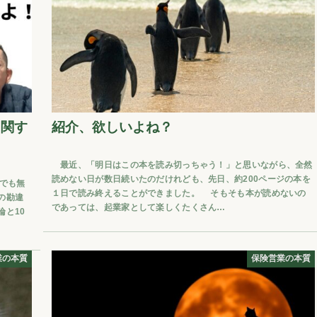
に関す
紹介、欲しいよね？
最近、「明日はこの本を読み切っちゃう！」と思いながら、全然
読めない日が数日続いたのだけれども、先日、約200ページの本を
誰でも無
１日で読み終えることができました。 そもそも本が読めないの
逆の勘違
であっては、起業家として楽しくたくさん…
論と10
業の本質
保険営業の本質