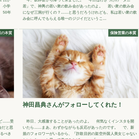
 小学
若」で、神輿の若い衆の飲み会があったのよ。 若い衆の飲み会
50年
になぜ三洞が行くの？……と思うだろうけれども、私は若い衆の飲
み会に呼んでもらえる唯一のジジイだというこ…
業の本質
保険営業の本質
神田昌典さんがフォローしてくれた！
ど……受
昨日、大感激することがあったのよ。 何気なくインスタを開
会だと思
いたら……まあ、わずかながらも反応があったのです。 で、新
るべき
規のフォロワーがいるから、「詐欺目的の架空外国人美女じゃない