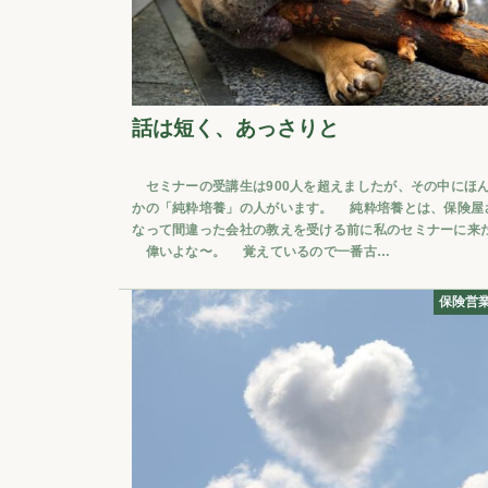
話は短く、あっさりと
セミナーの受講生は900人を超えましたが、その中にほ
かの「純粋培養」の人がいます。 純粋培養とは、保険屋
なって間違った会社の教えを受ける前に私のセミナーに来
偉いよな〜。 覚えているので一番古…
保険営