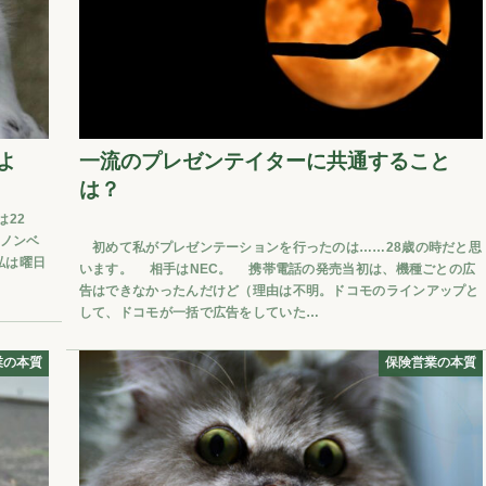
よ
一流のプレゼンテイターに共通すること
は？
22
ノンベ
初めて私がプレゼンテーションを行ったのは……28歳の時だと思
私は曜日
います。 相手はNEC。 携帯電話の発売当初は、機種ごとの広
告はできなかったんだけど（理由は不明。ドコモのラインアップと
して、ドコモが一括で広告をしていた…
業の本質
保険営業の本質