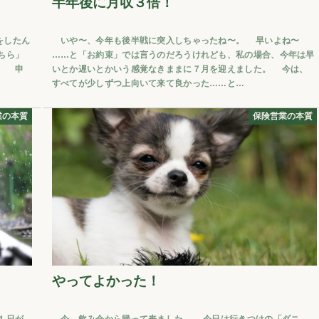
半年後に月収３倍！
をしたん
いや〜、今年も後半戦に突入しちゃったね〜。 早いよね〜
ちら」
……と「お約束」では言うのだろうけれども、私の場合、今年は早
。 申
いとか遅いとかいう感覚なきままに７月を迎えました。 今は、
すべてが少しずつ上向いて来て良かった……と…
業の本質
保険営業の本質
やってよかった！
１日が
今、飲み会から帰って来ました。 今日は行きつけの「ダニ