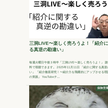
三洞LIVE〜楽しく売ろうよ！「紹介
る真逆の勘違い」
毎週火曜日午後３時半「三洞LIVE〜楽しく売ろうよ！」 
料で視聴できます。 2025年11月11日 「紹介に関する真
い」 「紹介徹底研究！〜紹介力を飛躍的にアップさせる理
の実践」 YouTubeチ…
保険営