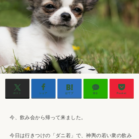
ポスト
シェア
はてブ
送る
Pocket
今、飲み会から帰って来ました。
今日は行きつけの「ダニ若」で、神輿の若い衆の飲み