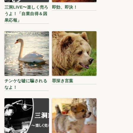
三洞LIVE〜楽しく売ろ
即効、即決！
うよ！「自業自得＆因
果応報」
チンケな嘘に騙される
罪深き言葉
なよ！