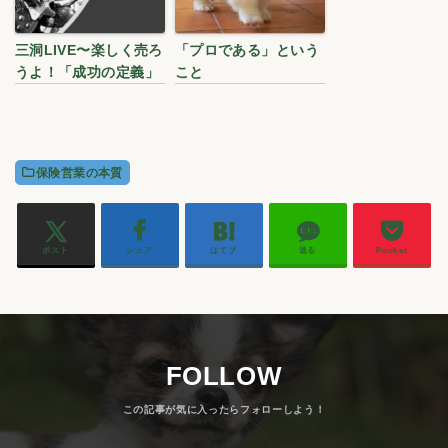
三洞LIVE〜楽しく売ろ
「プロである」という
うよ！「成功の定義」
こと
保険営業の本質
ポスト
シェア
はてブ
送る
Pocket
FOLLOW