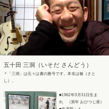
五十田 三洞（いそだ さんどう）
＊「三洞」は元々は書の雅号です。本名は敏（さと
し）。
■1962年3月31日生ま
れ （寅年 おひつじ座）
■血液型：Ａ