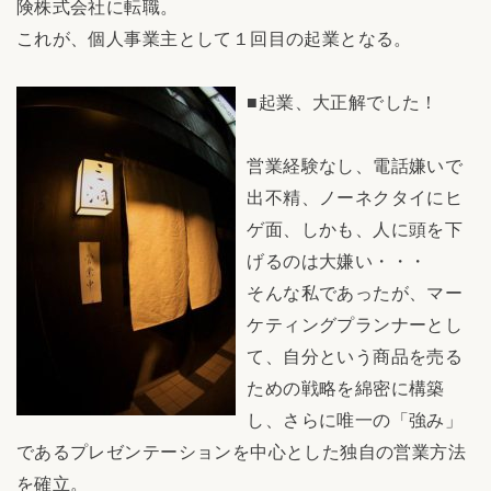
険株式会社に転職。
これが、個人事業主として１回目の起業となる。
■起業、大正解でした！
営業経験なし、電話嫌いで
出不精、ノーネクタイにヒ
ゲ面、しかも、人に頭を下
げるのは大嫌い・・・
そんな私であったが、マー
ケティングプランナーとし
て、自分という商品を売る
ための戦略を綿密に構築
し、さらに唯一の「強み」
であるプレゼンテーションを中心とした独自の営業方法
を確立。