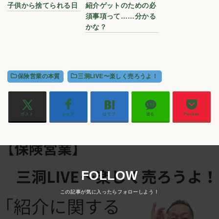
子供から捨てられる日
紹介ゲットのための必
須事項って……分かる
かな？
保険営業の本質
三洞LIVE〜楽しく売ろうよ！
ポスト
シェア
はてブ
送る
Pocket
FOLLOW