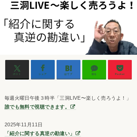
ポスト
シェア
はてブ
送る
Pocket
毎週火曜日午後３時半「三洞LIVE〜楽しく売ろうよ！」
誰でも無料で視聴できます。
2025年11月11日
「紹介に関する真逆の勘違い」