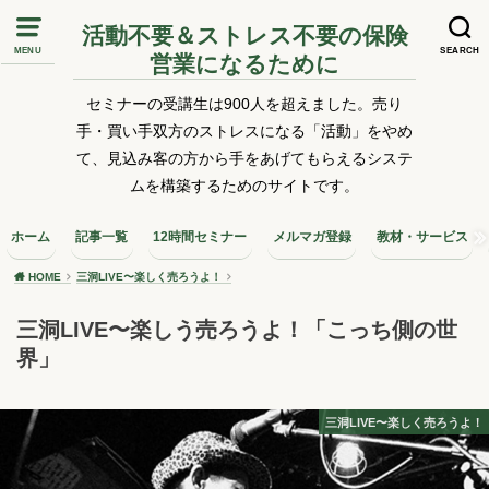
活動不要＆ストレス不要の保険
MENU
SEARCH
営業になるために
セミナーの受講生は900人を超えました。売り
手・買い手双方のストレスになる「活動」をやめ
て、見込み客の方から手をあげてもらえるシステ
ムを構築するためのサイトです。
ホーム
記事一覧
12時間セミナー
メルマガ登録
教材・サービス
HOME
三洞LIVE〜楽しく売ろうよ！
三洞LIVE〜楽しう売ろうよ！「こっち側の世
界」
三洞LIVE〜楽しく売ろうよ！