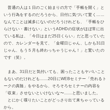
普通の人は１日のごく始まりの方で「手帳を開く」と
いう行為をするのだろうから、日付に気づいて驚く……
なんてことは滅多にないのだろうけれども、「手帳をひ
らけない・書けない」というADHDの症状がほぼ常に出
ている私は、「今日はまだ25日くらい」だと思っていた
ので、カレンダーを見て、「金曜日じゃん、しかも31日
じゃん、もう５月も終わっちゃうじゃん！」と驚いたの
です（笑）。
まあ、31日だと気付いても、困ったこともヤバいこと
もないのだけれども……20日にWEBセミナー「売れるト
ークの真髄」をやるから、そろそろセミナーの内容を
「収束」させないといけないな〜……と思いました。
とにかく喋りたいことがどっさり出て来ちゃっている
から。