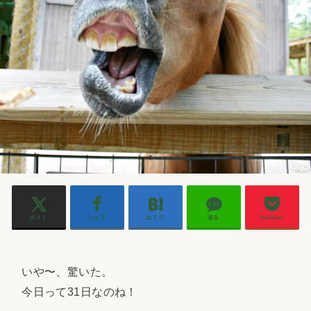
ポスト
シェア
はてブ
送る
Pocket
いや〜、驚いた。
今日って31日なのね！