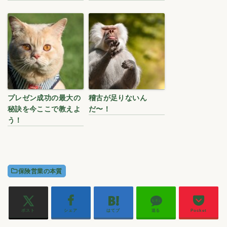
プレゼン成功の最大の
稽古が足りないん
秘訣を今ここで教えよ
だ〜！
う！
保険営業の本質
ポスト
シェア
はてブ
送る
Pocket