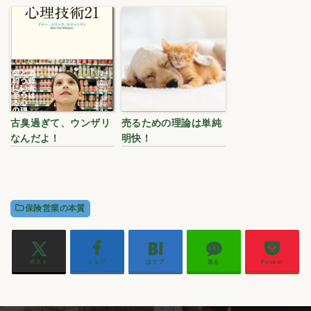
古臭過ぎて、ウンザリ
売るための理論は単純
なんだよ！
明快！
保険営業の本質
ポスト
シェア
はてブ
送る
Pocket