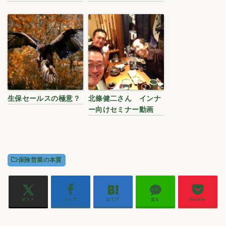
生保セールスの極意？
北條健二さん インナ
ー向けセミナー動画
保険営業の本質
ポスト
シェア
はてブ
送る
Pocket