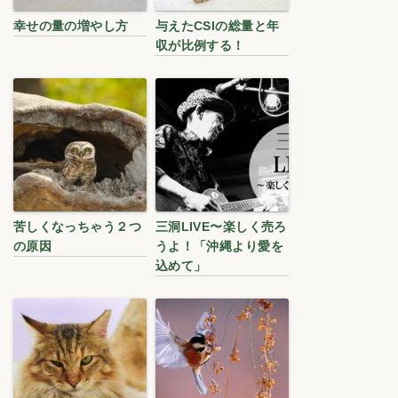
幸せの量の増やし方
与えたCSIの総量と年
収が比例する！
苦しくなっちゃう２つ
三洞LIVE〜楽しく売ろ
の原因
うよ！「沖縄より愛を
込めて」