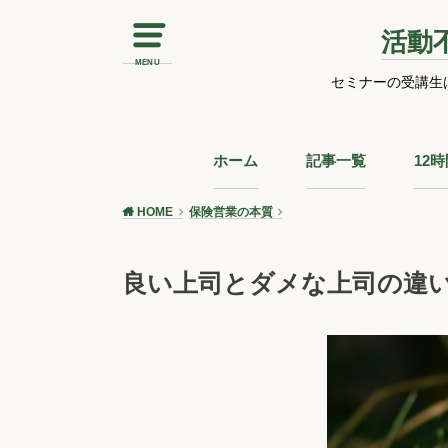
活動
MENU
セミナーの受講生
ホーム
記事一覧
12
HOME
保険営業の本質
良い上司とダメな上司の違