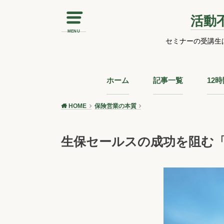
活動
MENU
セミナーの受講生
ホーム
記事一覧
12
HOME
保険営業の本質
生保セールスの成功を阻む