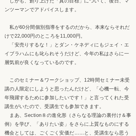
しかも、創り上げた「真の目標」について、後日、マ
ンツーマンでアドバイスします。
私が60分間個別指導をするのだから、本来ならそれだ
けで22,000円のところを11,000円。
「安売りするな！」とダン・ケネディにもジェイ・エ
イブラハムにも叱られそうだけど、今年の私はさらに一
層気前が良くなっているのです。
このセミナー＆ワークショップ、12時間セミナー未受
講の人限定にしようと思ったんだけど、「心機一転、今
年飛躍するために参加したいです！」と言ってくれた受
講生がいたので、受講生でも参加できます。
まあ、Section８の進化形（さらなる理論の裏付け＆事
例）を学び、「ありたい姿」をさらに上質なものにする
機会としては、ごくごく安価だ……と、受講生なら思う