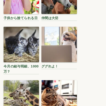
子供から捨てられる日
仲間は大切
今月の給与明細、1000
ググれよ！
万？