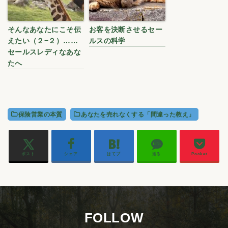
そんなあなたにこそ伝
お客を決断させるセー
えたい（２−２）……
ルスの科学
セールスレディなあな
たへ
保険営業の本質
あなたを売れなくする「間違った教え」
ポスト
シェア
はてブ
送る
Pocket
FOLLOW