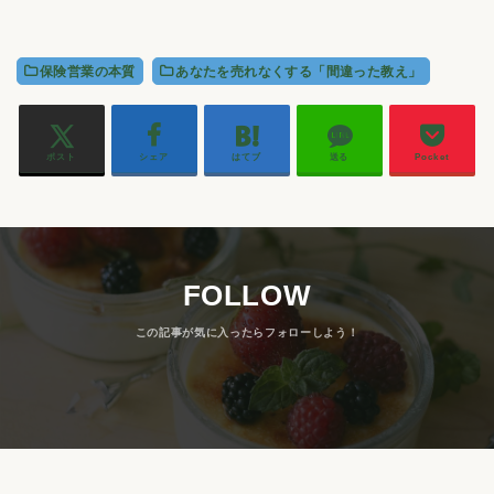
保険営業の本質
あなたを売れなくする「間違った教え」
ポスト
シェア
はてブ
送る
Pocket
FOLLOW