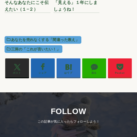
そんなあなたにこそ伝
「見える」１年にしま
えたい（１−２）
しょうね！
あなたを売れなくする「間違った教え」
三洞の「これが言いたい！」
ポスト
シェア
はてブ
送る
Pocket
FOLLOW