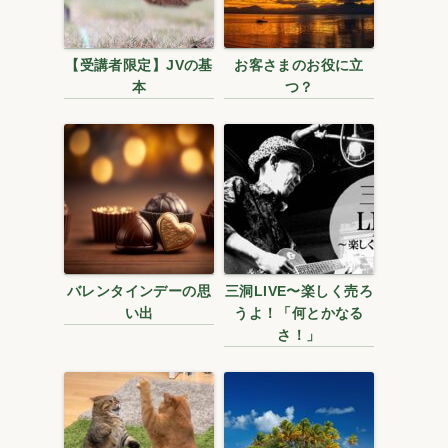
【受講者限定】JVの基
お客さまのお役に立
本
つ？
バレンタインデーの思
三洞LIVE〜楽しく売ろ
い出
うよ！「何とかなる
さ！」