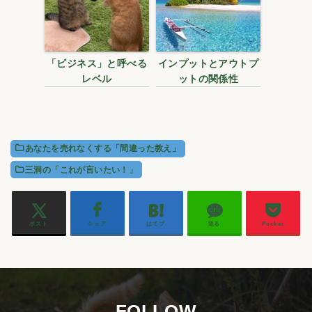
「ビジネス」と呼べる
インプットとアウトプ
レベル
ットの関係性
あなたを売れなくする「間違った教え」
三洞の「これが言いたい！」
ポスト
シェア
はてブ
送る
Pocket
FOLLOW