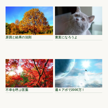
原因と結果の法則
素直になろうよ
不幸を呼ぶ言葉
週４アポで2000万！