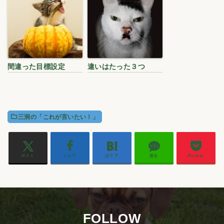
間違った目標設定
違いはたった３つ
三洞の「これが言いたい！」
ポスト
シェア
はてブ
送る
Pocket
FOLLOW