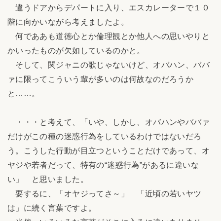
違うドアからデパートに入り、エスカレーターで１０
階に向かいながら考えましたよ。
何でああも道徳心とか倫理観とか他人への思いやりと
かいったものが欠如しているのかと。
そして、関ジャニの歌じゃないけど、オバハン、ババ
ァに限ってこういう輩が多いのは何故なのだろうか
と……。
・・・と考えて、「いや、しかし、オバハンやババァ
だけがこの種の迷惑行為をしているわけではないだろ
う。こうした行動が目立つということだけであって、オ
ヤジや若者だって、特有の“迷惑行為”があるに違いな
い」 と思いました。
要するに、「オヤジってさ～」 「近頃の若いヤツ
は」に続く言葉ですよ。