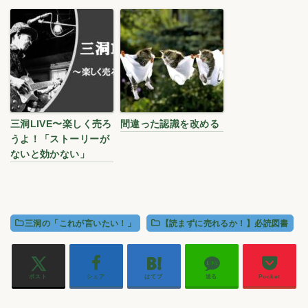
三洞LIVE〜楽しく売ろ
間違った認識を改める
うよ！「ストーリーが
ないと効かない」
三洞の「これが言いたい！」
【読まずに売れるか！】必読図書
ポスト
シェア
はてブ
送る
Pocket