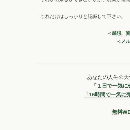
これだけはしっかりと認識して下さい。
＜
感想、
＜
メ
あなたの人生の大
「１日で一気に売
「16時間で一気に
無料W