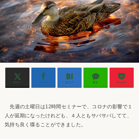
ポスト
シェア
はてブ
送る
Pocket
先週の土曜日は12時間セミナーで、コロナの影響で１
人が延期になったけれども、４人ともサバサバしてて、
気持ち良く喋ることができました。