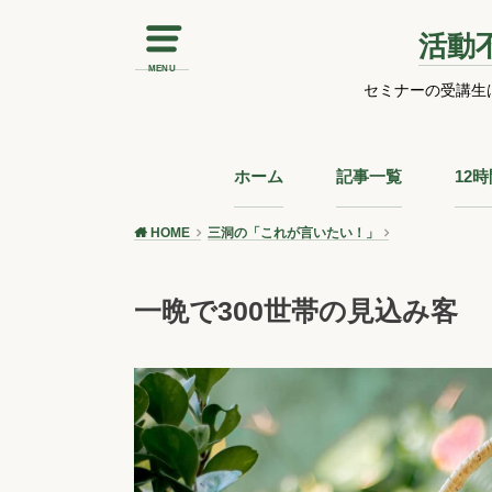
活動
MENU
セミナーの受講生
ホーム
記事一覧
12
HOME
三洞の「これが言いたい！」
一晩で300世帯の見込み客