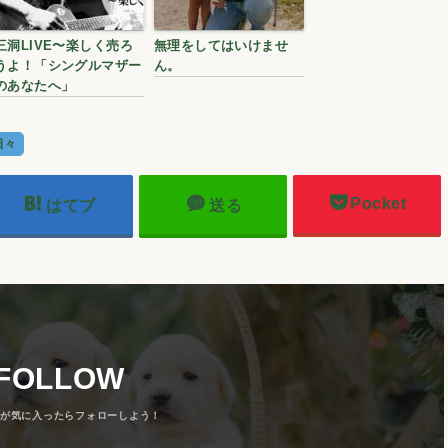
三洞LIVE〜楽しく売ろ
無理をしてはいけませ
うよ！「シングルマザー
ん。
のあなたへ」
日々
Pocket
はてブ
送る
FOLLOW