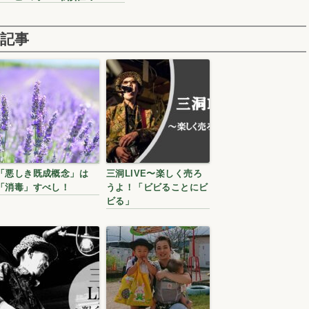
記事
「悪しき既成概念」は
三洞LIVE〜楽しく売ろ
「消毒」すべし！
うよ！「ビビることにビ
ビる」