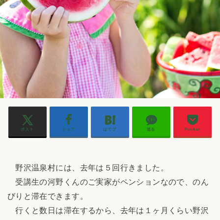
ポスト
シェア
はてブ
送る
Pocket
野沢温泉村には、去年は５回行きました。
受講生の河野くんのご実家がペンションなので、のん
びりと滞在できます。
行くと数日は滞在するから、去年は１ヶ月くらい野沢