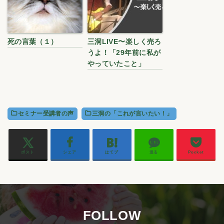
死の言葉（１）
三洞LIVE〜楽しく売ろ
うよ！「29年前に私が
やっていたこと」
セミナー受講者の声
三洞の「これが言いたい！」
ポスト
シェア
はてブ
送る
Pocket
FOLLOW