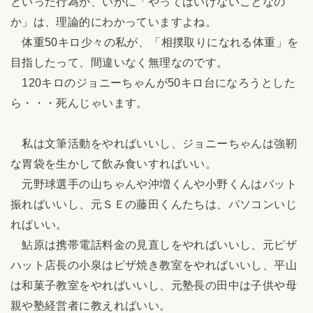
といった行為が、いかに「やってはいけないことなの
か」は、理論的にわかっていますよね。
体重50キロ少々の私が、「相撲取りになれる体重」を
目指したって、間違いなく無理なのです。
120キロのジョニーちゃんが50キロ台になろうとした
ら・・・死んじゃいます。
私は文筆活動をやればいいし、ジョニーちゃんは強靭
な胃袋を生かして飲み食いすればいい。
元野球選手の山ちゃんや沖増くんや小野くんはバット
振ればいいし、元ＳＥの藤田くんたちは、パソコンいじ
ればいい。
鮎原は携帯電話料金の見直しをやればいいし、元ピザ
ハット店長の小泉はピザ焼き教室をやればいいし、平山
は和菓子教室をやればいいし、元塾長の田中は子供や母
親や塾経営者に教えればいい。