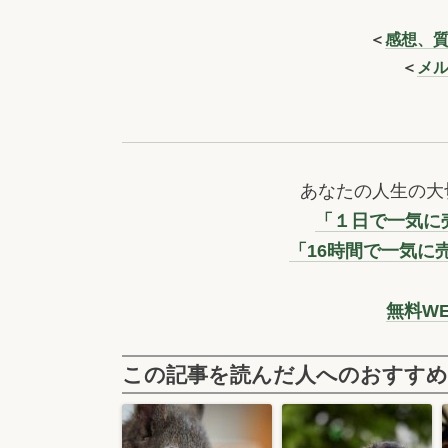
＜
感想、
＜
メ
あなたの人生の大
「１日で一気に売
「16時間で一気に
無料W
この記事を読んだ人へのおすすめ