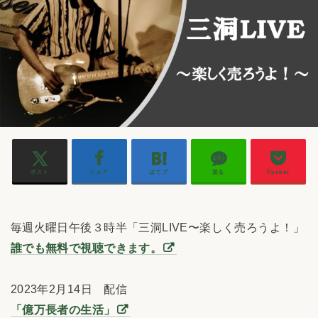
ポスト
シェア
はてブ
送る
Pocket
毎週火曜日午後３時半「三洞LIVE〜楽しく売ろうよ！」
誰でも無料で視聴できます。
2023年2月14日 配信
「億万長者の生活」