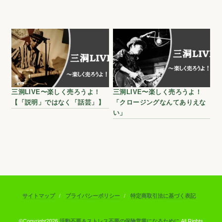
三洞LIVE〜楽しく売ろうよ！
三洞LIVE〜楽しく売ろうよ！
【「説明」ではなく「話芸」】
「クロージングなんてありえな
い」
サイトマップ
プライバシーポリシー
特定商取引法に基づく表記
©Copyright2026
活動不要＆ストレス不要の保険営業になるために
.All Rights