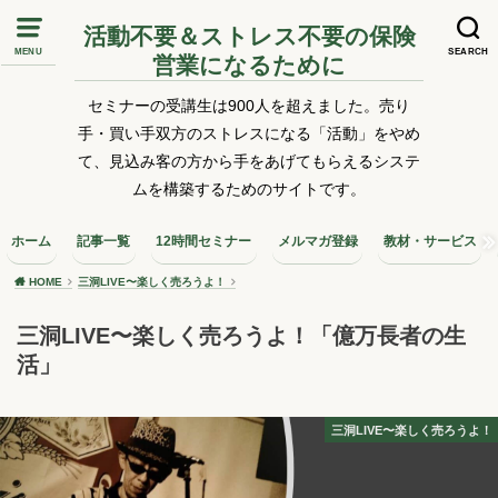
活動不要＆ストレス不要の保険
MENU
SEARCH
営業になるために
セミナーの受講生は900人を超えました。売り
手・買い手双方のストレスになる「活動」をやめ
て、見込み客の方から手をあげてもらえるシステ
ムを構築するためのサイトです。
ホーム
記事一覧
12時間セミナー
メルマガ登録
教材・サービス
HOME
三洞LIVE〜楽しく売ろうよ！
三洞LIVE〜楽しく売ろうよ！「億万長者の生
活」
三洞LIVE〜楽しく売ろうよ！