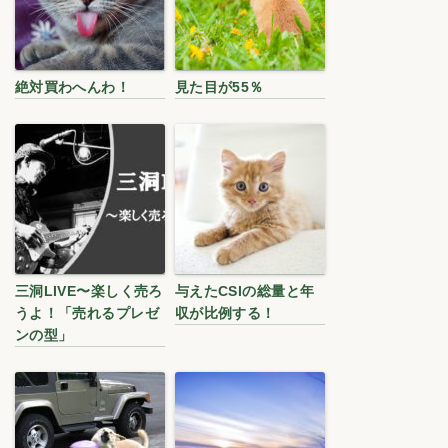
絶対買わへんわ！
見た目が55％
三洞LIVE〜楽しく売ろ
与えたCSIの総量と年
うよ！「売れるプレゼ
収が比例する！
ンの型」