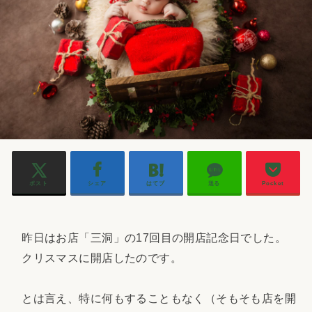
ポスト
シェア
はてブ
送る
Pocket
昨日はお店「三洞」の17回目の開店記念日でした。
クリスマスに開店したのです。
とは言え、特に何もすることもなく（そもそも店を開