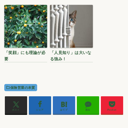
「笑顔」にも理論が必
「人見知り」は大いな
要
る強み！
保険営業の本質
ポスト
シェア
はてブ
送る
Pocket