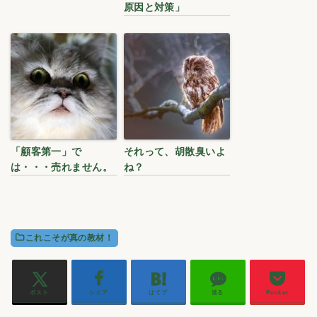
原因と対策」
「顧客第一」で
それって、胡散臭いよ
は・・・売れません。
ね？
これこそが真の教材！
ポスト
シェア
はてブ
送る
Pocket