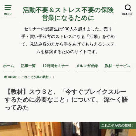
活動不要＆ストレス不要の保険
MENU
SEARCH
営業になるために
セミナーの受講生は900人を超えました。売り
手・買い手双方のストレスになる「活動」をやめ
て、見込み客の方から手をあげてもらえるシステ
ムを構築するためのサイトです。
ホーム
記事一覧
12時間セミナー
メルマガ登録
教材・サービス
HOME
これこそが真の教材！
【教材】スウ３と、「今すぐブレイクスルー
するために必要なこと」について、 深〜く語
ってみた
これこそが真の教材！