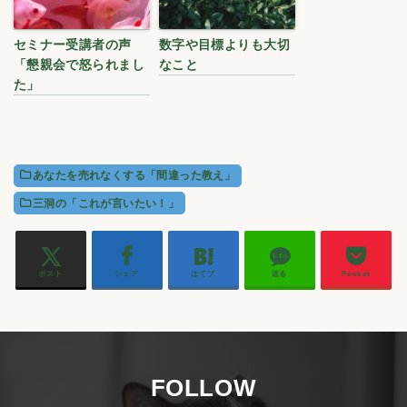
セミナー受講者の声
数字や目標よりも大切
「懇親会で怒られまし
なこと
た」
あなたを売れなくする「間違った教え」
三洞の「これが言いたい！」
ポスト
シェア
はてブ
送る
Pocket
FOLLOW