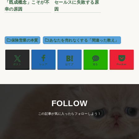
「既成概念」こそが不
セールスに失敗する原
幸の原因
因
保険営業の本質
あなたを売れなくする「間違った教え」
ポスト
シェア
はてブ
送る
Pocket
FOLLOW