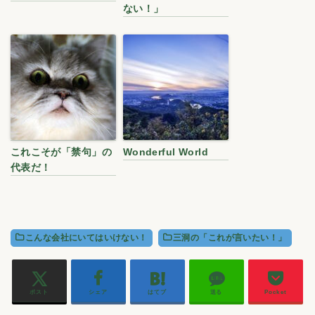
ない！」
これこそが「禁句」の
Wonderful World
代表だ！
こんな会社にいてはいけない！
三洞の「これが言いたい！」
ポスト
シェア
はてブ
送る
Pocket