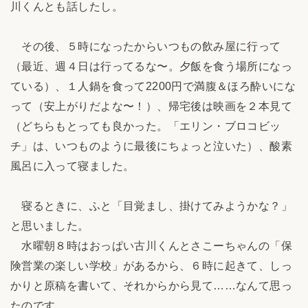
川くんとも話したし。
その後、５時になったからいつもの飲み屋に行って
（最近、週４日は行ってるな〜。夕飯を食う場所になっ
ている）、１人鍋を食って2200円で満腹＆ほろ酔いにな
って（安上がりだよな〜！）、帰宅後は映画を２本見て
（どちらもとっても良かった。「エリン・ブロコビッ
チ」は、いつものように最後にちょっと泣いた）、酸素
風呂に入って寝ました。
寝るときに、ふと「目覚まし、掛けてみようかな？」
と思いました。
水曜朝８時はおっぱい古川くんとさこーちゃんの「保
険営業の楽しい学校」があるから、６時に起きて、しっ
かりと原稿を書いて、それからから見て……なんて思っ
たのです。