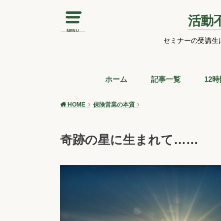
活動
MENU
セミナーの受講生
ホーム
記事一覧
12
HOME
保険営業の本質
奇跡の星に生まれて……