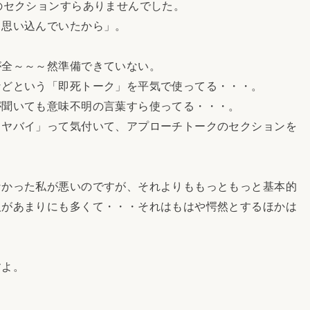
のセクションすらありませんでした。
と思い込んでいたから」。
が全～～～然準備できていない。
などという「即死トーク」を平気で使ってる・・・。
が聞いても意味不明の言葉すら使ってる・・・。
イヤバイ」って気付いて、アプローチトークのセクションを
なかった私が悪いのですが、それよりももっともっと基本的
人があまりにも多くて・・・それはもはや愕然とするほかは
すよ。