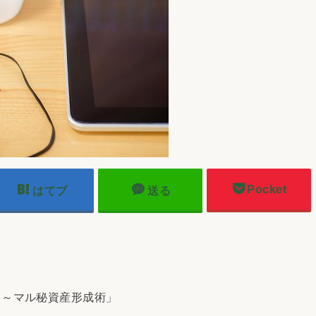
Pocket
はてブ
送る
る～マル秘資産形成術」