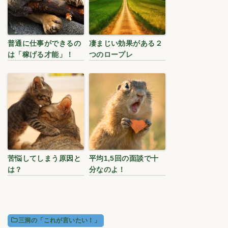
普通に仕事ができるの
凄まじい効果がある２
は「稼げる才能」！
つのロープレ
苦悩してしまう原因と
平均1,5回の面談で十
は？
分なのよ！
三洞の「これが言いたい！」