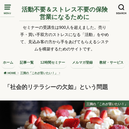
活動不要＆ストレス不要の保険
MENU
SEARCH
営業になるために
セミナーの受講生は900人を超えました。売り
手・買い手双方のストレスになる「活動」をやめ
て、見込み客の方から手をあげてもらえるシステ
ムを構築するためのサイトです。
ホーム
記事一覧
12時間セミナー
メルマガ登録
教材・サービス
HOME
三洞の「これが言いたい！」
「社会的リテラシーの欠如」という問題
三洞の「これが言いたい！」