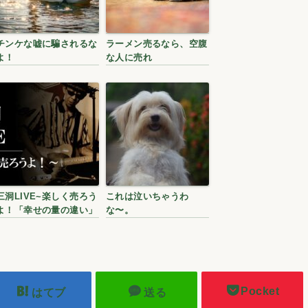
チンケな嘘に騙されるな
ラーメン売るなら、空腹
よ！
な人に売れ
三洞LIVE~楽しく売ろう
これは泣いちゃうわ
よ！「幸せの量の違い」
な〜。
Pocket
はてブ
送る