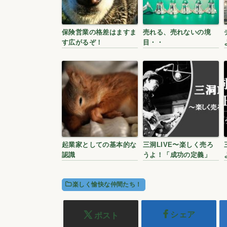
保険営業の格差はますま
売れる、売れないの境
す広がるぞ！
目・・
起業家としての基本的な
三洞LIVE〜楽しく売ろ
認識
うよ！「成功の定義」
楽しく愉快な仲間たち！
シェア
ポスト