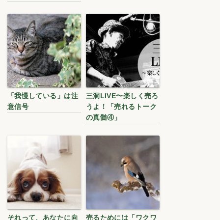
「我慢している」は注
三洞LIVE〜楽しく売ろ
意信号
うよ！「売れるトーク
の真髄④」
それって、あなたに向
売るためには「ワクワ