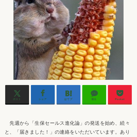
ポスト
シェア
はてブ
送る
Pocket
先週から「生保セールス進化論」の発送を始め、続々
と、「届きました！」の連絡をいただいています。あり