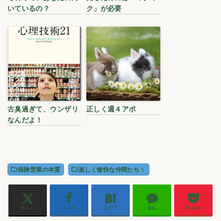
いているの？
ク」が必要
古臭過ぎて、ウンザリ
正しく週４アポ
なんだよ！
保険営業の本質
楽しく愉快な仲間たち！
ポスト
シェア
はてブ
送る
Pocket