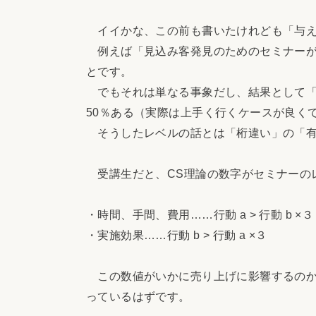
イイかな、この前も書いたけれども「与えた
例えば「見込み客発見のためのセミナーが
とです。
でもそれは単なる事象だし、結果として「
50％ある（実際は上手く行くケースが良くて
そうしたレベルの話とは「桁違い」の「有
受講生だと、CS理論の数字がセミナーの
・時間、手間、費用……行動 a > 行動 b ×３
・実施効果……行動 b > 行動 a ×３
この数値がいかに売り上げに影響するのか
っているはずです。