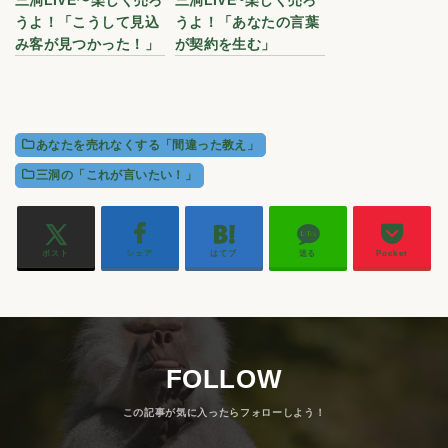
三洞LIVE〜楽しく売ろ
三洞LIVE~楽しく売ろ
うよ！「こうして見込
うよ！「あなたの言葉
み客が見つかった！」
が契約を生む」
あなたを売れなくする「間違った教え」
三洞の「これが言いたい！」
ポスト
シェア
はてブ
送る
Pocket
FOLLOW