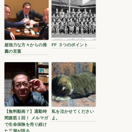
超強力な方々からの推
FF ３つのポイント
薦の言葉
【無料動画７】通勤時
私を泣かせてください
間腹筋１回！ メルマガ
よ。
で生命保険を売り続け
た三洞が語る