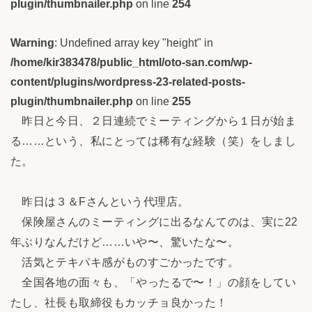
plugin/thumbnailer.php
on line
254
Warning
: Undefined array key "height" in
/home/kir383478/public_html/oto-san.com/wp-
content/plugins/wordpress-23-related-posts-
plugin/thumbnailer.php
on line
255
昨日と今日、２日連続でミーティングから１日が始ま
る……という、私にとっては稀有な経験（笑）をしまし
た。
昨日は３＆Fさんという代理店。
保険屋さんのミーティングに出るなんてのは、実に22
年ぶりなんだけど……いや〜、驚いたな〜。
活気とテキパキ感がものすごかったです。
全国各地の面々も、「やったるで〜！」の顔をしてい
たし、社長も取締役もカッチョ良かった！