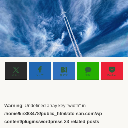
ポスト
シェア
はてブ
送る
Pocket
Warning
: Undefined array key "width" in
/home/kir383478/public_html/oto-san.com/wp-
content/plugins/wordpress-23-related-posts-