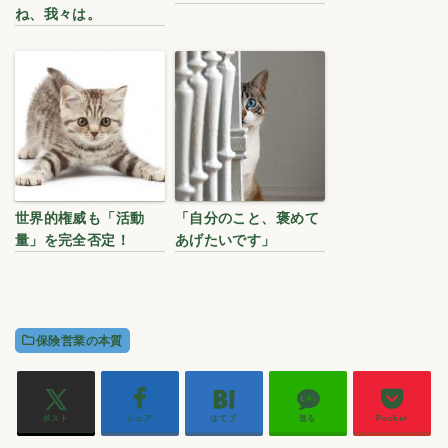
ね、我々は。
世界的権威も「活動
「自分のこと、褒めて
量」を完全否定！
あげたいです」
保険営業の本質
ポスト
シェア
はてブ
送る
Pocket