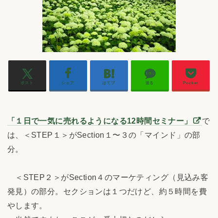
ポスト
シェア
はてブ
送る
Pocket
「１日で一気に売れるようになる12時間セミナー」
で
は、＜STEP１＞がSection１〜３の「マインド」の部
分。
＜STEP２＞がSection４のマーケティング（見込み客
発見）の部分。セクションは１つだけど、約５時間を費
やします。