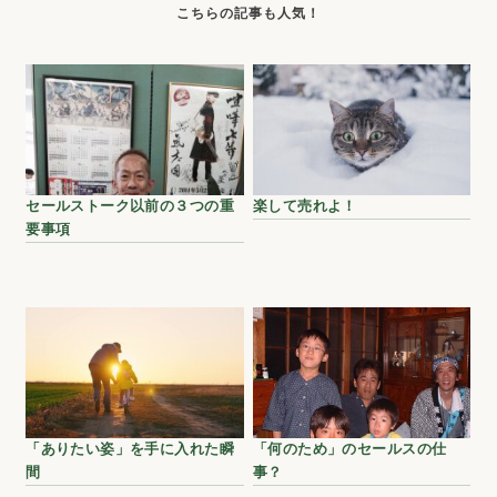
セールストーク以前の３つの重
楽して売れよ！
要事項
「ありたい姿」を手に入れた瞬
「何のため」のセールスの仕
間
事？