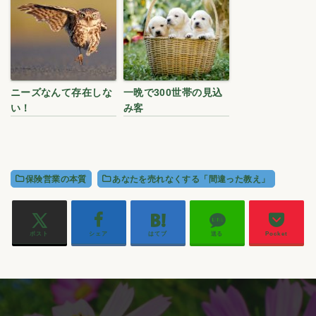
ニーズなんて存在しな
一晩で300世帯の見込
い！
み客
保険営業の本質
あなたを売れなくする「間違った教え」
ポスト
シェア
はてブ
送る
Pocket