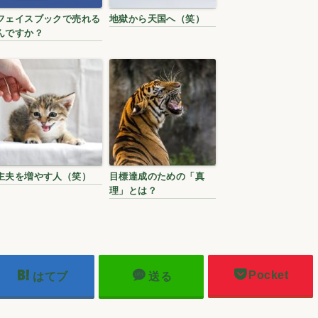
フェイスブックで売れる
地獄から天国へ（笑）
んですか？
主夫を増やす人（笑）
目標達成のための「真
理」とは？
Pocket
はてブ
送る