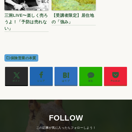
三洞LIVE〜楽しく売ろ
【受講者限定】居住地
うよ！「予防は売れな
の「強み」
い」
保険営業の本質
ポスト
シェア
はてブ
送る
Pocket
FOLLOW