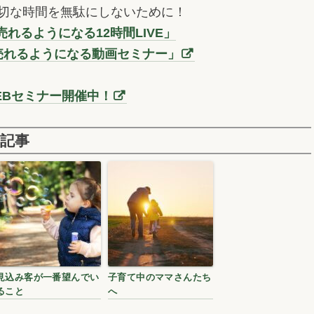
切な時間を無駄にしないために！
れるようになる12時間LIVE」
売れるようになる動画セミナー」
EBセミナー開催中！
記事
見込み客が一番望んでい
子育て中のママさんたち
ること
へ