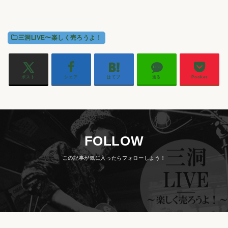
三洞LIVE〜楽しく売ろうよ！
ポスト
シェア
はてブ
送る
Pocket
FOLLOW