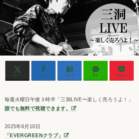
ポスト
シェア
はてブ
送る
Pocket
毎週火曜日午後３時半「三洞LIVE〜楽しく売ろうよ！」
誰でも無料で視聴できます。
2025年6月10日
「EVERGREENクラブ」