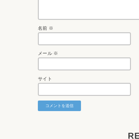
名前
※
メール
※
サイト
R