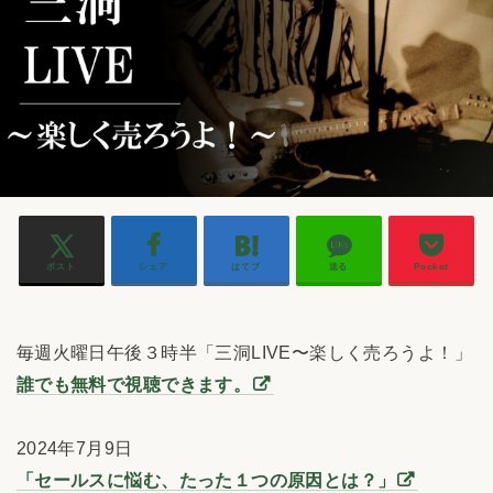
ポスト
シェア
はてブ
送る
Pocket
毎週火曜日午後３時半「三洞LIVE〜楽しく売ろうよ！」
誰でも無料で視聴できます。
2024年7月9日
「セールスに悩む、たった１つの原因とは？」