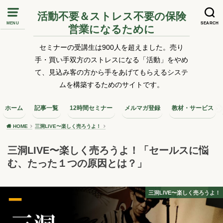
活動不要＆ストレス不要の保険
MENU
SEARCH
営業になるために
セミナーの受講生は900人を超えました。売り
手・買い手双方のストレスになる「活動」をやめ
て、見込み客の方から手をあげてもらえるシステ
ムを構築するためのサイトです。
ホーム
記事一覧
12時間セミナー
メルマガ登録
教材・サービス
HOME
三洞LIVE〜楽しく売ろうよ！
三洞LIVE〜楽しく売ろうよ！「セールスに悩
む、たった１つの原因とは？」
三洞LIVE〜楽しく売ろうよ！