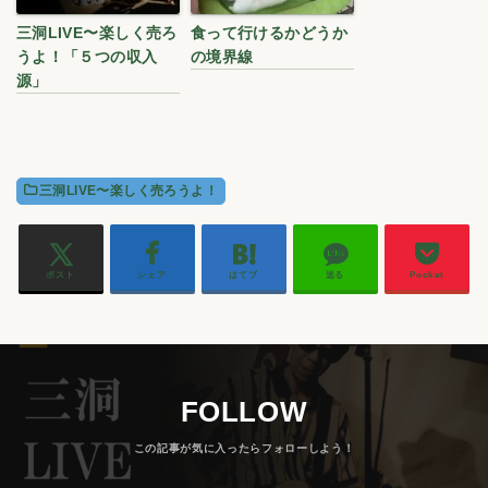
三洞LIVE〜楽しく売ろ
食って行けるかどうか
うよ！「５つの収入
の境界線
源」
三洞LIVE〜楽しく売ろうよ！
ポスト
シェア
はてブ
送る
Pocket
FOLLOW